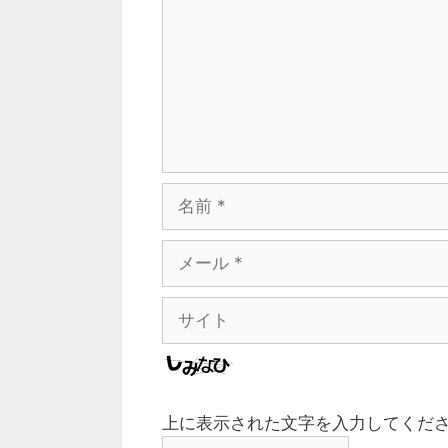
ン
ト
名
前
メ
ー
ル
サ
イ
ト
上に表示された文字を入力してくだ