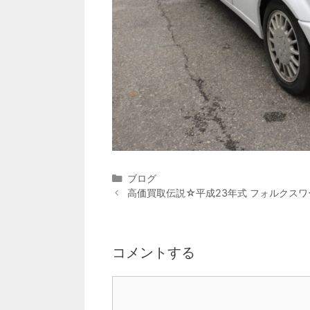
カ
ブログ
テ
高価買取伝説☆平成23年式 フォルクスワー
ゴ
リ
ー
コメントする
コ
メ