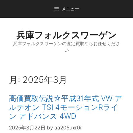
コ
メニュー
ン
テ
ン
兵庫フォルクスワーゲン
ツ
へ
兵庫フォルクスワーゲンの査定買取ならお任せくださ
ス
い
キ
ッ
プ
月:
2025年3月
高価買取伝説☆平成31年式 VW ア
ルテオン TSI 4モーションRライ
ン アドバンス 4WD
2025年3月22日
by
aa205uxr0i