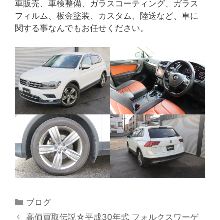
車販売、車検整備、ガラスコーティング、ガラス
フィルム、板金塗装、カスタム、陸送など、車に
関する事なんでもお任せください。
カ
ブログ
テ
高価買取伝説☆平成30年式 フォルクスワーゲ