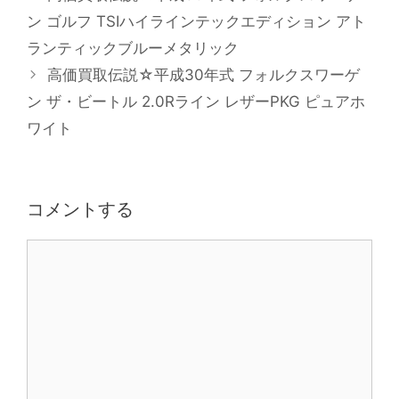
ゴ
ン ゴルフ TSIハイラインテックエディション アト
リ
ランティックブルーメタリック
ー
高価買取伝説☆平成30年式 フォルクスワーゲ
ン ザ・ビートル 2.0Rライン レザーPKG ピュアホ
ワイト
コメントする
コ
メ
ン
ト