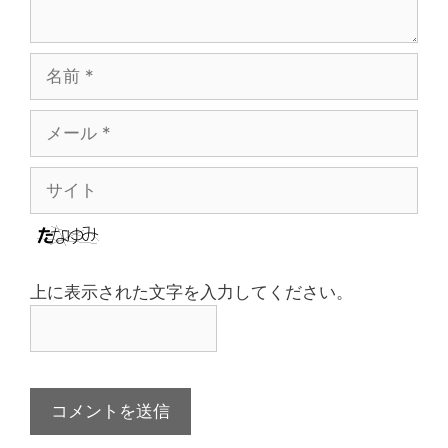
名
前
メ
ー
ル
サ
イ
ト
上に表示された文字を入力してください。