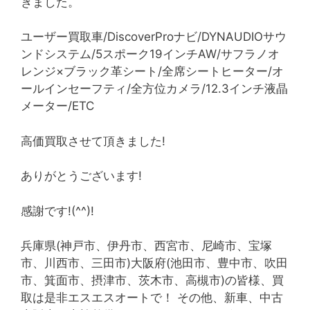
きました。
ユーザー買取車/DiscoverProナビ/DYNAUDIOサウ
ンドシステム/5スポーク19インチAW/サフラノオ
レンジ×ブラック革シート/全席シートヒーター/オ
ールインセーフティ/全方位カメラ/12.3インチ液晶
メーター/ETC
高価買取させて頂きました!
ありがとうございます!
感謝です!(^^)!
兵庫県(神戸市、伊丹市、西宮市、尼崎市、宝塚
市、川西市、三田市)大阪府(池田市、豊中市、吹田
市、箕面市、摂津市、茨木市、高槻市)の皆様、買
取は是非エスエスオートで！ その他、新車、中古