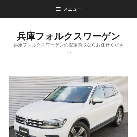
コ
メニュー
ン
テ
ン
兵庫フォルクスワーゲン
ツ
へ
兵庫フォルクスワーゲンの査定買取ならお任せくださ
ス
い
キ
ッ
プ